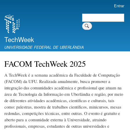
Pular
Entrar
Menu
para
de
Buscar
o
Search
conta
conteúdo
de
principal
usuário
TechWeek
UNIVERSIDADE FEDERAL DE UBERLÂNDIA
FACOM TechWeek 2025
A TechWeek é a semana acadêmica da Faculdade de Computação
(FACOM) da UFU. Realizada anualmente, busca promover a
integração das comunidades acadêmica e profissional que atuam na
área de Tecnologia da Informação em Uberlândia e região, por meio
de diferentes atividades acadêmicas, científicas e culturais, tais
como: palestras, mostra de trabalhos científicos, minicursos, mesas
redondas, competições técnicas, entre outras. O evento é gratuito e
aberto para a comunidade externa à Universidade, atraindo
profissionais, empresas, estudantes de outras universidades e