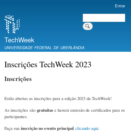
Pular
Entrar
Menu
para
de
Buscar
o
Search
conta
conteúdo
de
principal
usuário
TechWeek
UNIVERSIDADE FEDERAL DE UBERLÂNDIA
Inscrições TechWeek 2023
Inscrições
Estão abertas as inscrições para a edição 2023 da TechWeek!
gratuitas
As inscrições são
e haverá emissão de certificados para os
participantes.
inscrição no evento principal
Faça sua
clicando aqui
.